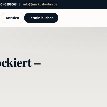
40 46898063
|
Anrufen
Termin buchen
ckiert –