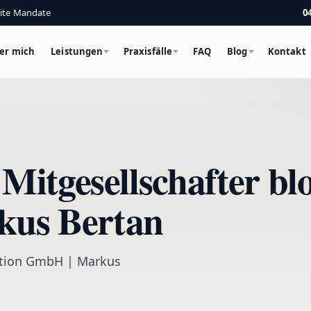
eite Mandate
0
er mich
Leistungen
Praxisfälle
FAQ
Blog
Kontakt
itgesellschafter blo
kus Bertan
dation GmbH | Markus