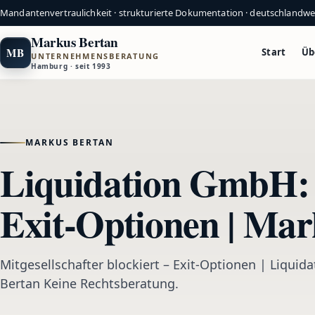
Mandantenvertraulichkeit · strukturierte Dokumentation · deutschlandw
Markus Bertan
MB
Start
Üb
UNTERNEHMENSBERATUNG
Hamburg · seit 1993
MARKUS BERTAN
Liquidation GmbH: M
Exit-Optionen | Mar
Mitgesellschafter blockiert – Exit-Optionen | Liqui
Bertan Keine Rechtsberatung.