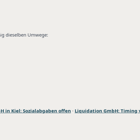
äßig dieselben Umwege:
 in Kiel: Sozialabgaben offen
·
Liquidation GmbH: Timing 