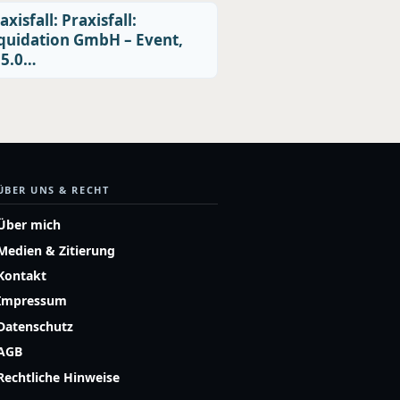
axisfall: Praxisfall:
quidation GmbH – Event,
55.0…
ÜBER UNS & RECHT
Über mich
Medien & Zitierung
Kontakt
Impressum
Datenschutz
AGB
Rechtliche Hinweise