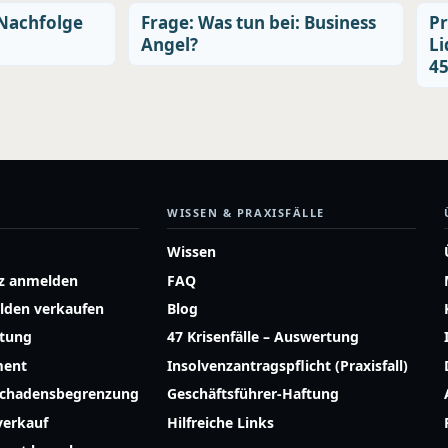
 Nachfolge
Frage: Was tun bei: Business
Pr
Angel?
Li
4
WISSEN & PRAXISFÄLLE
Wissen
z anmelden
FAQ
lden verkaufen
Blog
atung
47 Krisenfälle – Auswertung
ment
Insolvenzantragspflicht (Praxisfall)
Schadensbegrenzung
Geschäftsführer-Haftung
erkauf
Hilfreiche Links