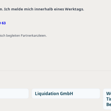
in. Ich melde mich innerhalb eines Werktags.
0 63
isch begleiten Partnerkanzleien.
Liquidation GmbH
We
Ti
Be