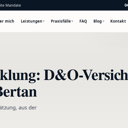
eite Mandate
0
er mich
Leistungen
Praxisfälle
FAQ
Blog
Kontakt
klung: D&O-Versich
Bertan
ätzung, aus der