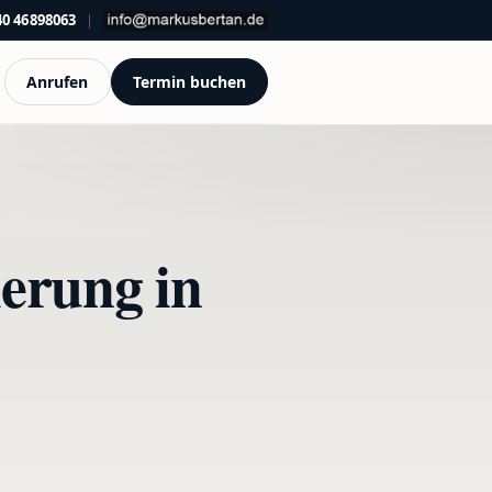
40 46898063
|
Anrufen
Termin buchen
erung in