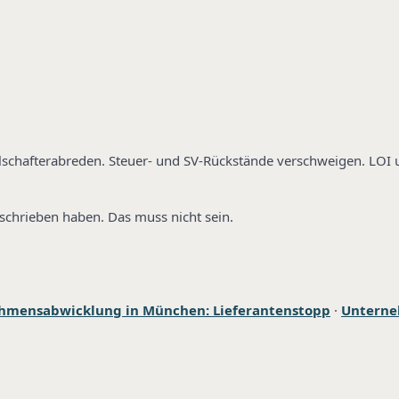
lschafterabreden. Steuer- und SV-Rückstände verschweigen. LOI 
schrieben haben. Das muss nicht sein.
hmensabwicklung in München: Lieferantenstopp
·
Unterne