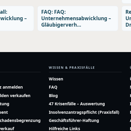
all:
FAQ: FAQ:
Re
wicklung –
Unternehmensabwicklung –
U
Gläubigerverh…
Dr
WISSEN & PRAXISFÄLLE
Wissen
z anmelden
FAQ
lden verkaufen
Blog
atung
47 Krisenfälle – Auswertung
ment
Insolvenzantragspflicht (Praxisfall)
Schadensbegrenzung
Geschäftsführer-Haftung
erkauf
Hilfreiche Links