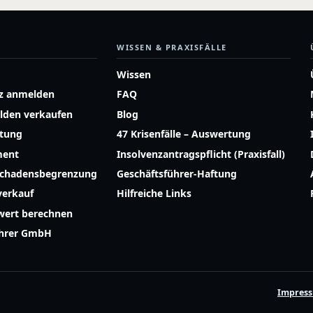
WISSEN & PRAXISFÄLLE
Wissen
z anmelden
FAQ
lden verkaufen
Blog
atung
47 Krisenfälle – Auswertung
ment
Insolvenzantragspflicht (Praxisfall)
Schadensbegrenzung
Geschäftsführer-Haftung
erkauf
Hilfreiche Links
ert berechnen
ührer GmbH
Impres