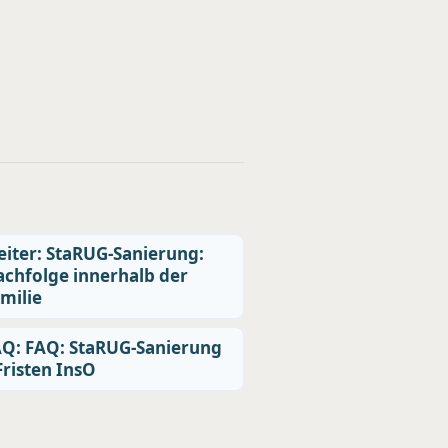
iter: StaRUG-Sanierung:
chfolge innerhalb der
milie
Q: FAQ: StaRUG-Sanierung
Fristen InsO