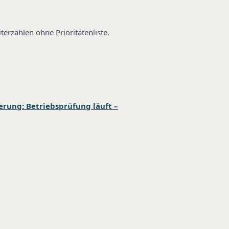
erzahlen ohne Prioritätenliste.
rung: Betriebsprüfung läuft –