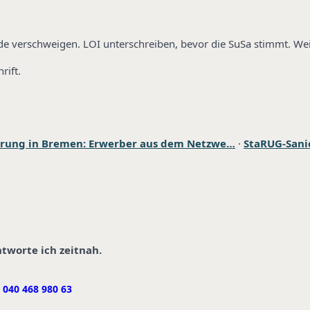
de verschweigen. LOI unterschreiben, bevor die SuSa stimmt. Weit
rift.
rung in Bremen: Erwerber aus dem Netzwe…
·
StaRUG-Sanie
ntworte ich zeitnah.
040 468 980 63