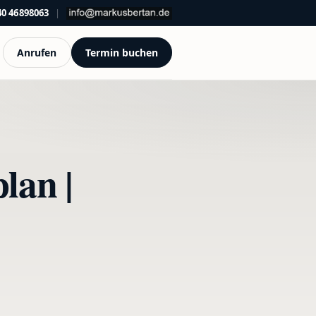
40 46898063
|
Anrufen
Termin buchen
lan |