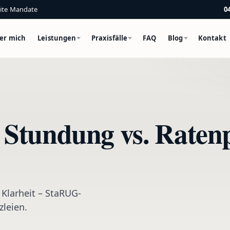
eite Mandate
0
er mich
Leistungen
Praxisfälle
FAQ
Blog
Kontakt
Stundung vs. Ratenp
Klarheit – StaRUG-
zleien.