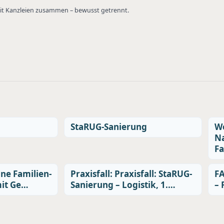
 mit Kanzleien zusammen – bewusst getrennt.
StaRUG-Sanierung
We
Na
Fa
ine Familien-
Praxisfall: Praxisfall: StaRUG-
FA
it Ge…
Sanierung – Logistik, 1.…
– 