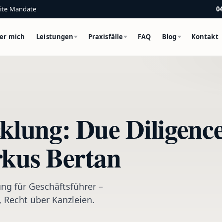
eite Mandate
0
er mich
Leistungen
Praxisfälle
FAQ
Blog
Kontakt
lung: Due Diligence
rkus Bertan
ng für Geschäftsführer –
 Recht über Kanzleien.