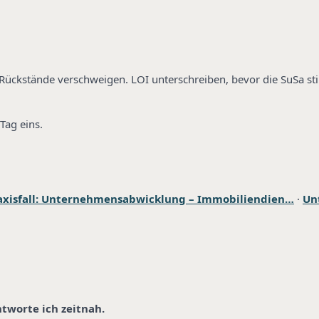
V-Rückstände verschweigen. LOI unterschreiben, bevor die SuSa s
Tag eins.
axisfall: Unternehmensabwicklung – Immobiliendien…
·
Un
ntworte ich zeitnah.