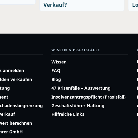
Verkauf?
L
WISSEN & PRAXISFÄLLE
Wissen
z anmelden
FAQ
lden verkaufen
Blog
atung
47 Krisenfälle – Auswertung
ment
Insolvenzantragspflicht (Praxisfall)
Schadensbegrenzung
Geschäftsführer-Haftung
erkauf
Hilfreiche Links
ert berechnen
ührer GmbH