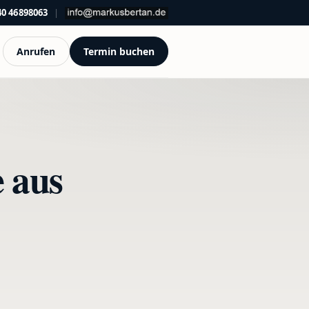
40 46898063
|
Anrufen
Termin buchen
 aus