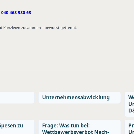
040 468 980 63
 mit Kanzleien zusammen – bewusst getrennt.
Unternehmensabwicklung
We
U
D&
Spesen zu
Frage: Was tun bei:
Pr
Wettbewerbsverbot Nach-
U