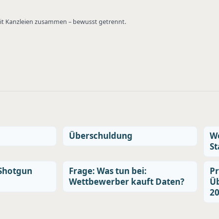
 mit Kanzleien zusammen – bewusst getrennt.
Überschuldung
We
St
 Shotgun
Frage: Was tun bei:
Pr
Wettbewerber kauft Daten?
Üb
2