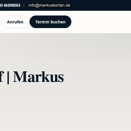
40 46898063
|
Anrufen
Termin buchen
f | Markus