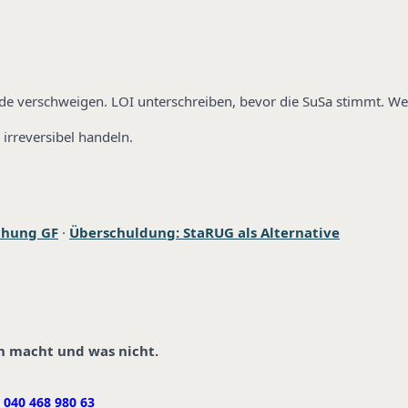
de verschweigen. LOI unterschreiben, bevor die SuSa stimmt. Weit
 irreversibel handeln.
chung GF
·
Überschuldung: StaRUG als Alternative
nn macht und was nicht.
040 468 980 63