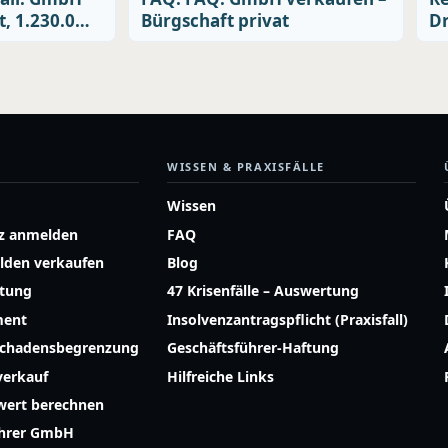
t, 1.230.0…
Bürgschaft privat
Dr
WISSEN & PRAXISFÄLLE
Wissen
z anmelden
FAQ
lden verkaufen
Blog
atung
47 Krisenfälle – Auswertung
ment
Insolvenzantragspflicht (Praxisfall)
Schadensbegrenzung
Geschäftsführer-Haftung
erkauf
Hilfreiche Links
ert berechnen
ührer GmbH