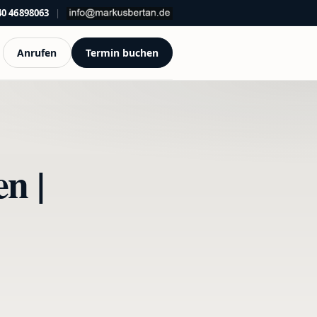
40 46898063
|
Anrufen
Termin buchen
n |