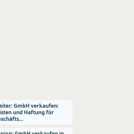
iter: GmbH verkaufen:
isten und Haftung für
eschäfts…
gion: GmbH verkaufen in