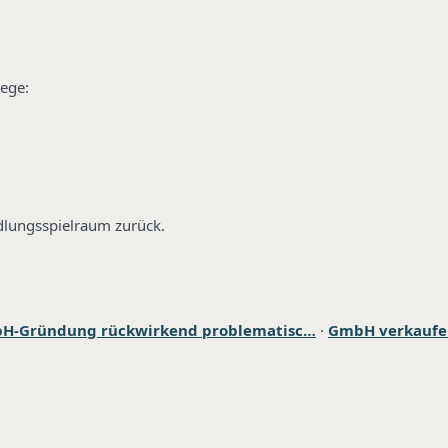
ege:
dlungsspielraum zurück.
bH-Gründung rückwirkend problematisc…
·
GmbH verkaufen