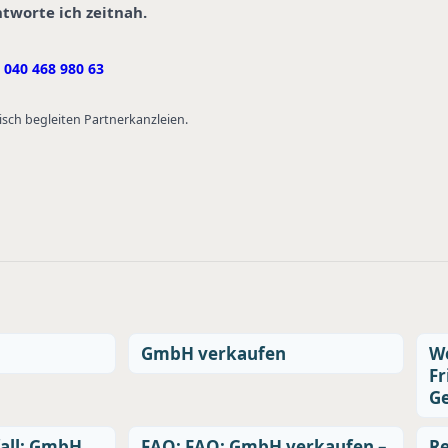
ntworte ich zeitnah.
040 468 980 63
isch begleiten Partnerkanzleien.
GmbH verkaufen
We
Fr
G
sfall: GmbH
FAQ: FAQ: GmbH verkaufen –
Re