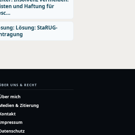
isten und Haftung für
esc…
sung: Lösung: StaRUG-
ntragung
ÜBER UNS & RECHT
Über mich
Medien & Zitierung
Kontakt
Impressum
Datenschutz