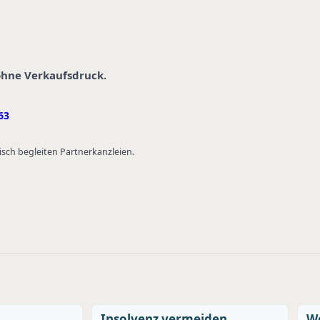
 ohne Verkaufsdruck.
63
isch begleiten Partnerkanzleien.
Insolvenz vermeiden
We