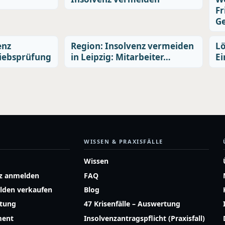
Fr
G
enz
Region: Insolvenz vermeiden
Lö
riebsprüfung
in Leipzig: Mitarbeiter…
Ei
WISSEN & PRAXISFÄLLE
Wissen
z anmelden
FAQ
lden verkaufen
Blog
atung
47 Krisenfälle – Auswertung
ment
Insolvenzantragspflicht (Praxisfall)