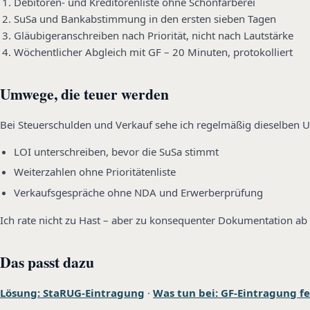
Debitoren- und Kreditorenliste ohne Schönfärberei
SuSa und Bankabstimmung in den ersten sieben Tagen
Gläubigeranschreiben nach Priorität, nicht nach Lautstärke
Wöchentlicher Abgleich mit GF – 20 Minuten, protokolliert
Umwege, die teuer werden
Bei Steuerschulden und Verkauf sehe ich regelmäßig dieselben
LOI unterschreiben, bevor die SuSa stimmt
Weiterzahlen ohne Prioritätenliste
Verkaufsgespräche ohne NDA und Erwerberprüfung
Ich rate nicht zu Hast – aber zu konsequenter Dokumentation ab 
Das passt dazu
Lösung: StaRUG-Eintragung
·
Was tun bei: GF-Eintragung fe