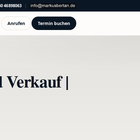
40 46898063
|
Anrufen
Termin buchen
 Verkauf |