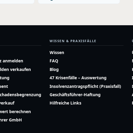
WISSEN & PRAXISFÄLLE
Wissen
z anmelden
FAQ
lden verkaufen
Blog
atung
47 Krisenfälle – Auswertung
ment
Insolvenzantragspflicht (Praxisfall)
Schadensbegrenzung
Geschäftsführer-Haftung
erkauf
Hilfreiche Links
ert berechnen
ührer GmbH