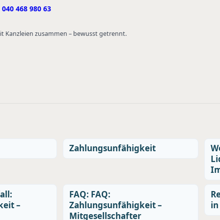
040 468 980 63
 mit Kanzleien zusammen – bewusst getrennt.
Zahlungsunfähigkeit
We
Li
Im
all:
FAQ: FAQ:
Re
eit –
Zahlungsunfähigkeit –
in
Mitgesellschafter