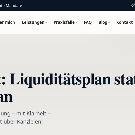
eite Mandate
0
er mich
Leistungen
Praxisfälle
FAQ
Blog
Kontakt
 Liquiditätsplan sta
an
ung – mit Klarheit –
t über Kanzleien.