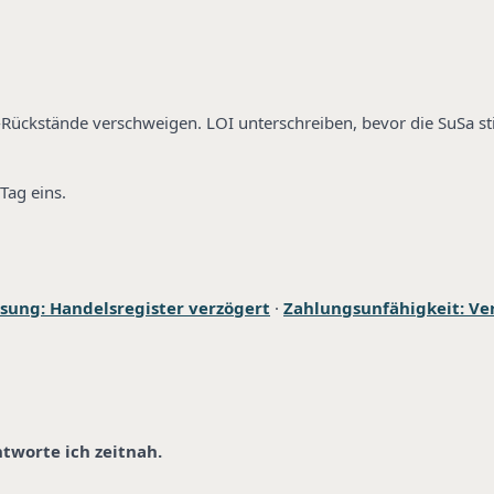
SV-Rückstände verschweigen. LOI unterschreiben, bevor die SuSa 
Tag eins.
sung: Handelsregister verzögert
·
Zahlungsunfähigkeit: Ve
ntworte ich zeitnah.