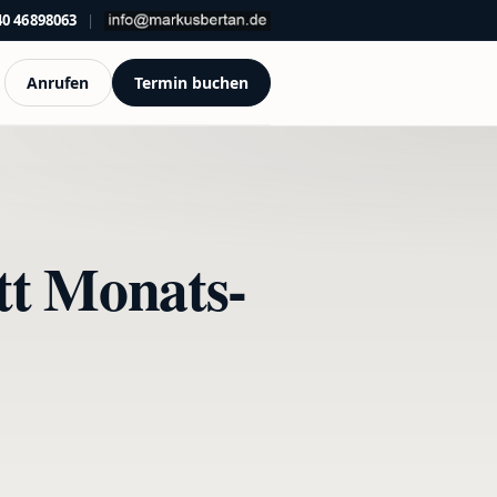
40 46898063
|
Anrufen
Termin buchen
tt Monats-