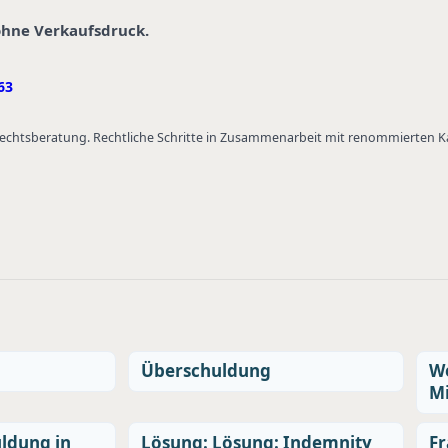
 ohne Verkaufsdruck.
63
 Rechtsberatung. Rechtliche Schritte in Zusammenarbeit mit renommierten 
Überschuldung
We
Mi
ldung in
Lösung: Lösung: Indemnity
Fr