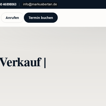
40 46898063
|
Anrufen
Termin buchen
Verkauf |