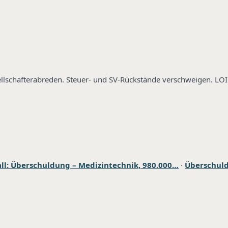
ellschafterabreden. Steuer- und SV-Rückstände verschweigen. LOI
all: Überschuldung – Medizintechnik, 980.000…
·
Überschuld