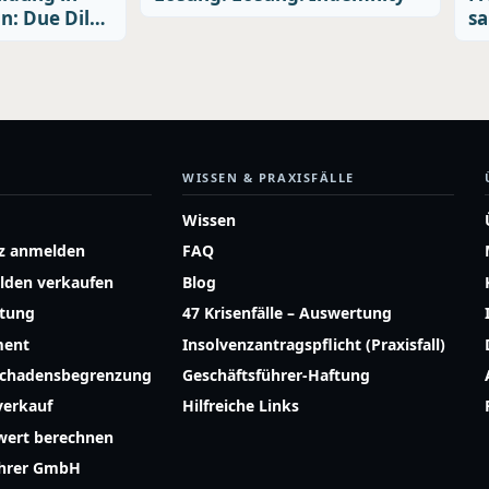
n: Due Dil…
sa
WISSEN & PRAXISFÄLLE
Wissen
z anmelden
FAQ
lden verkaufen
Blog
atung
47 Krisenfälle – Auswertung
ment
Insolvenzantragspflicht (Praxisfall)
Schadensbegrenzung
Geschäftsführer-Haftung
erkauf
Hilfreiche Links
ert berechnen
ührer GmbH