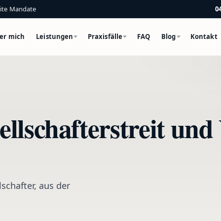
eite Mandate
0
er mich
Leistungen
Praxisfälle
FAQ
Blog
Kontakt
lschafterstreit und 
schafter, aus der