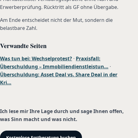
Erwerberprüfung. Rücktritt als GF ohne Übergabe.
Am Ende entscheidet nicht der Mut, sondern die
belastbare Zahl.
Verwandte Seiten
Was tun bei: Wechselprotest?
·
Praxisfall:
Überschuldung – Immobiliendienstleistun…
·
Überschuldung: Asset Deal vs. Share Deal in der
Kri…
Ich lese mir Ihre Lage durch und sage Ihnen offen,
was Sinn macht und was nicht.
Kostenlose Erstberatung buchen