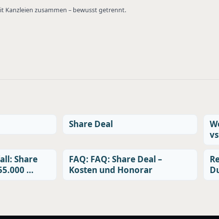
 mit Kanzleien zusammen – bewusst getrennt.
Share Deal
We
vs
all: Share
FAQ: FAQ: Share Deal –
Re
655.000 …
Kosten und Honorar
Du