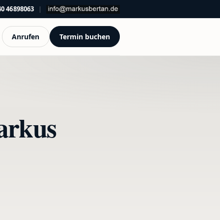
40 46898063
|
Anrufen
Termin buchen
Markus