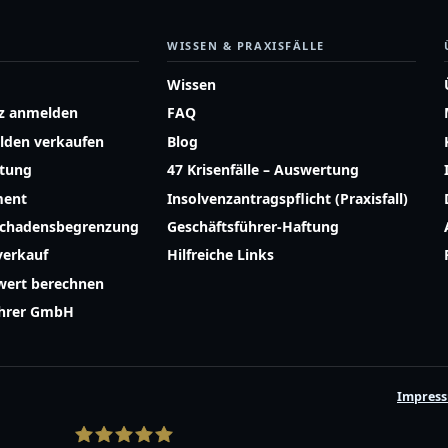
WISSEN & PRAXISFÄLLE
Wissen
z anmelden
FAQ
lden verkaufen
Blog
atung
47 Krisenfälle – Auswertung
ment
Insolvenzantragspflicht (Praxisfall)
Schadensbegrenzung
Geschäftsführer-Haftung
erkauf
Hilfreiche Links
ert berechnen
ührer GmbH
Impres