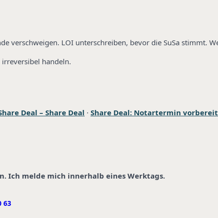
nde verschweigen. LOI unterschreiben, bevor die SuSa stimmt. Wei
 irreversibel handeln.
Share Deal – Share Deal
·
Share Deal: Notartermin vorberei
in. Ich melde mich innerhalb eines Werktags.
0 63