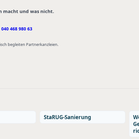
nn macht und was nicht.
040 468 980 63
isch begleiten Partnerkanzleien.
StaRUG-Sanierung
We
Ge
ri