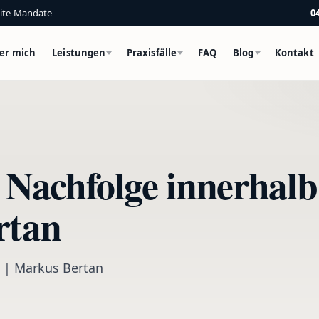
eite Mandate
0
er mich
Leistungen
Praxisfälle
FAQ
Blog
Kontakt
Nachfolge innerhalb
rtan
g | Markus Bertan