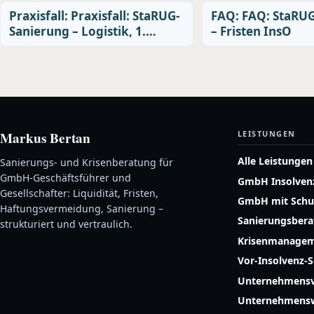
Praxisfall: Praxisfall: StaRUG-
FAQ: FAQ: StaRU
Sanierung – Logistik, 1.…
– Fristen InsO
Markus Bertan
LEISTUNGEN
Alle Leistungen
Sanierungs- und Krisenberatung für
GmbH-Geschäftsführer und
GmbH Insolven
Gesellschafter: Liquidität, Fristen,
GmbH mit Schu
Haftungsvermeidung, Sanierung –
Sanierungsber
strukturiert und vertraulich.
Krisenmanage
Vor-Insolvenz-
Unternehmensv
Unternehmensw