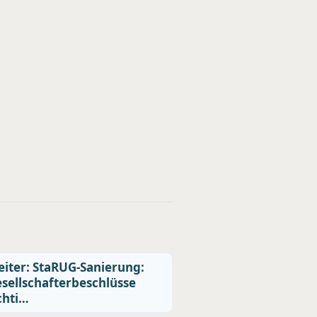
iter: StaRUG-Sanierung:
sellschafterbeschlüsse
chti…