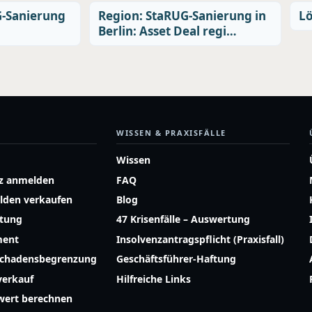
G-Sanierung
Region: StaRUG-Sanierung in
Lö
Berlin: Asset Deal regi…
WISSEN & PRAXISFÄLLE
Wissen
z anmelden
FAQ
lden verkaufen
Blog
atung
47 Krisenfälle – Auswertung
ment
Insolvenzantragspflicht (Praxisfall)
Schadensbegrenzung
Geschäftsführer-Haftung
erkauf
Hilfreiche Links
ert berechnen