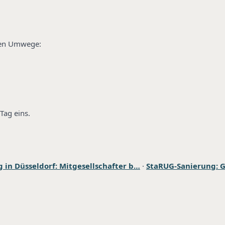
lben Umwege:
Tag eins.
 in Düsseldorf: Mitgesellschafter b…
·
StaRUG-Sanierung: G