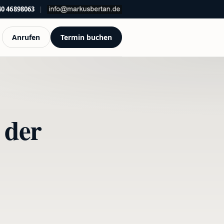
40 46898063
|
Anrufen
Termin buchen
 der