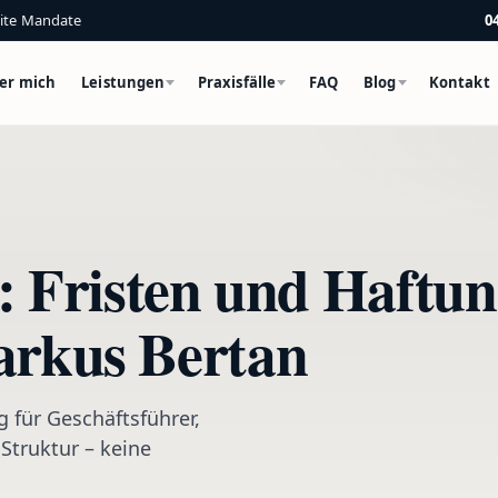
eite Mandate
0
er mich
Leistungen
Praxisfälle
FAQ
Blog
Kontakt
: Fristen und Haftun
arkus Bertan
 für Geschäftsführer,
Struktur – keine