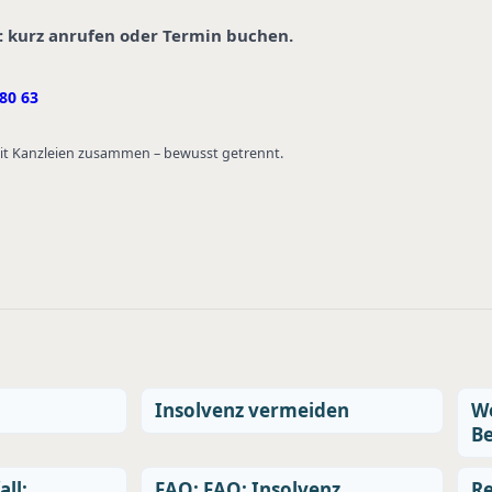
: kurz anrufen oder Termin buchen.
80 63
 mit Kanzleien zusammen – bewusst getrennt.
Insolvenz vermeiden
We
Be
all:
FAQ: FAQ: Insolvenz
Re