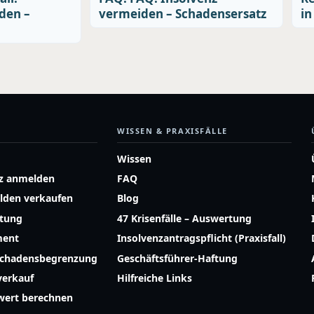
den –
vermeiden – Schadensersatz
in
WISSEN & PRAXISFÄLLE
Wissen
z anmelden
FAQ
lden verkaufen
Blog
atung
47 Krisenfälle – Auswertung
ment
Insolvenzantragspflicht (Praxisfall)
Schadensbegrenzung
Geschäftsführer-Haftung
erkauf
Hilfreiche Links
ert berechnen