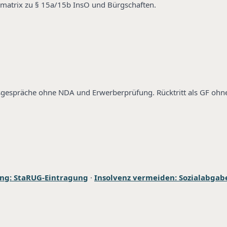
komatrix zu § 15a/15b InsO und Bürgschaften.
ufsgespräche ohne NDA und Erwerberprüfung. Rücktritt als GF oh
ng: StaRUG-Eintragung
·
Insolvenz vermeiden: Sozialabgabe