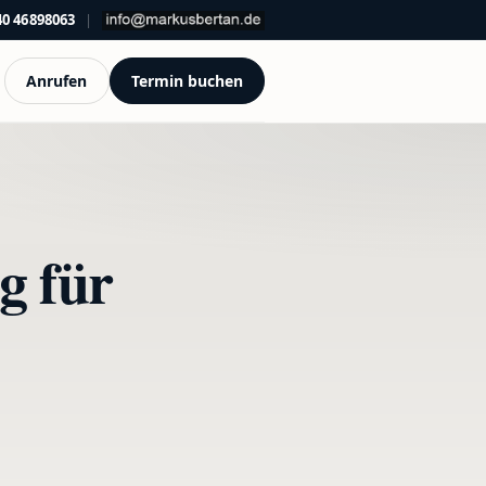
40 46898063
|
Anrufen
Termin buchen
g für