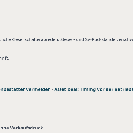
ndliche Gesellschafterabreden. Steuer- und SV-Rückstände versch
rift.
menbestatter vermeiden
·
Asset Deal: Timing vor der Betrie
 ohne Verkaufsdruck.