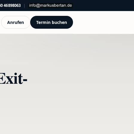
40 46898063
|
Anrufen
Termin buchen
Exit-