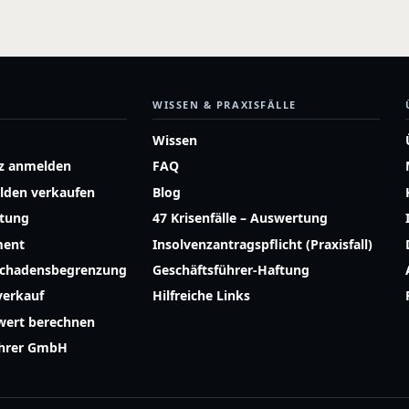
WISSEN & PRAXISFÄLLE
Wissen
z anmelden
FAQ
lden verkaufen
Blog
atung
47 Krisenfälle – Auswertung
ment
Insolvenzantragspflicht (Praxisfall)
Schadensbegrenzung
Geschäftsführer-Haftung
erkauf
Hilfreiche Links
ert berechnen
ührer GmbH