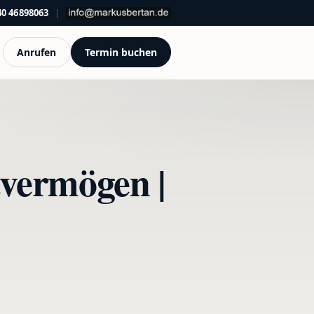
40 46898063
|
Anrufen
Termin buchen
vermögen |