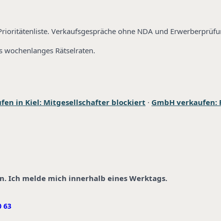
rioritätenliste. Verkaufsgespräche ohne NDA und Erwerberprüfun
als wochenlanges Rätselraten.
n in Kiel: Mitgesellschafter blockiert
·
GmbH verkaufen: F
in. Ich melde mich innerhalb eines Werktags.
0 63