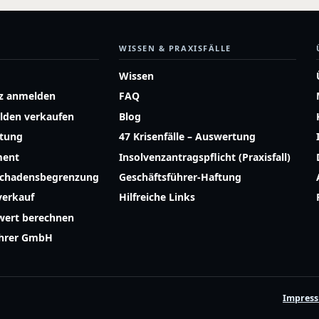
WISSEN & PRAXISFÄLLE
Wissen
z anmelden
FAQ
lden verkaufen
Blog
atung
47 Krisenfälle – Auswertung
ment
Insolvenzantragspflicht (Praxisfall)
Schadensbegrenzung
Geschäftsführer-Haftung
erkauf
Hilfreiche Links
ert berechnen
ührer GmbH
Impres