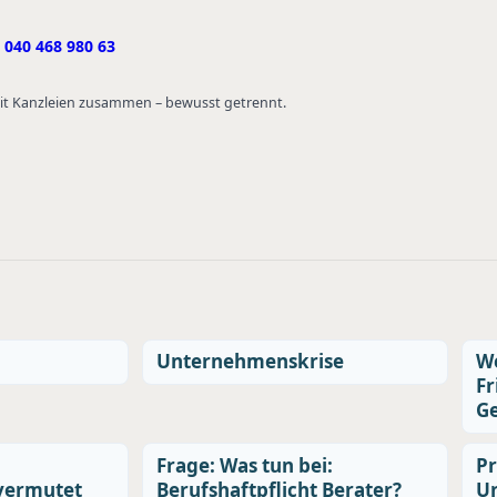
040 468 980 63
 mit Kanzleien zusammen – bewusst getrennt.
Unternehmenskrise
We
Fr
G
Frage: Was tun bei:
Pr
vermutet
Berufshaftpflicht Berater?
U