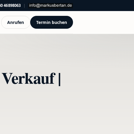
40 46898063
|
Anrufen
Termin buchen
Verkauf |