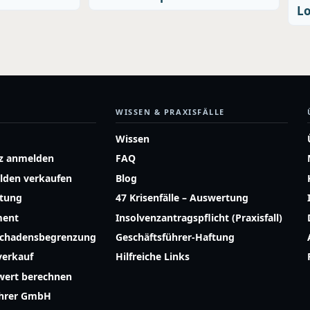
Lo
WISSEN & PRAXISFÄLLE
Wissen
z anmelden
FAQ
lden verkaufen
Blog
atung
47 Krisenfälle – Auswertung
ment
Insolvenzantragspflicht (Praxisfall)
Schadensbegrenzung
Geschäftsführer-Haftung
erkauf
Hilfreiche Links
ert berechnen
ührer GmbH