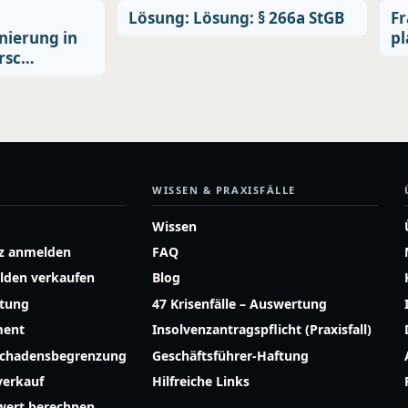
Lösung: Lösung: § 266a StGB
Fr
ierung in
pl
rsc…
WISSEN & PRAXISFÄLLE
Wissen
z anmelden
FAQ
lden verkaufen
Blog
atung
47 Krisenfälle – Auswertung
ment
Insolvenzantragspflicht (Praxisfall)
Schadensbegrenzung
Geschäftsführer-Haftung
erkauf
Hilfreiche Links
ert berechnen