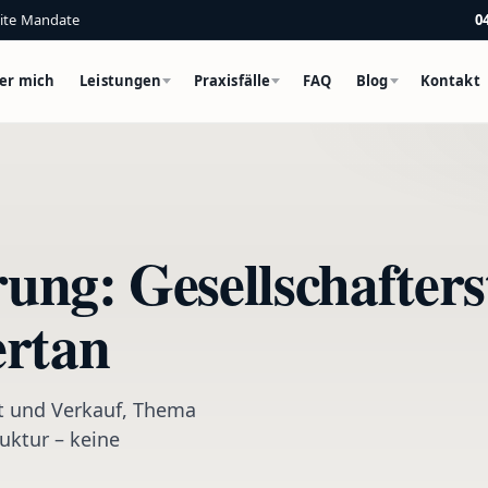
eite Mandate
0
er mich
Leistungen
Praxisfälle
FAQ
Blog
Kontakt
ng: Gesellschafters
ertan
it und Verkauf, Thema
uktur – keine