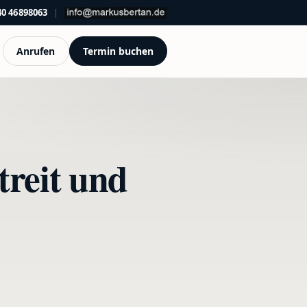
40 46898063
|
Anrufen
Termin buchen
treit und