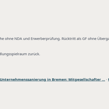
räche ohne NDA und Erwerberprüfung. Rücktritt als GF ohne Über
dlungsspielraum zurück.
Unternehmenssanierung in Bremen: Mitgesellschafter …
·