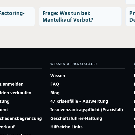
Factoring-
Frage: Was tun bei:
Pr
Mantelkauf Verbot?
De
WISSEN & PRAXISFÄLLE
Wissen
z anmelden
FAQ
lden verkaufen
Blog
atung
47 Krisenfälle – Auswertung
ment
Insolvenzantragspflicht (Praxisfall)
Schadensbegrenzung
Geschäftsführer-Haftung
erkauf
Hilfreiche Links