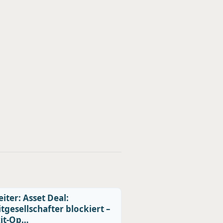
iter: Asset Deal:
tgesellschafter blockiert –
xit-Op…