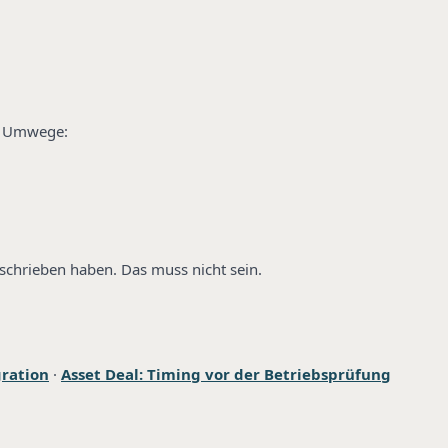
n Umwege:
schrieben haben. Das muss nicht sein.
gration
·
Asset Deal: Timing vor der Betriebsprüfung