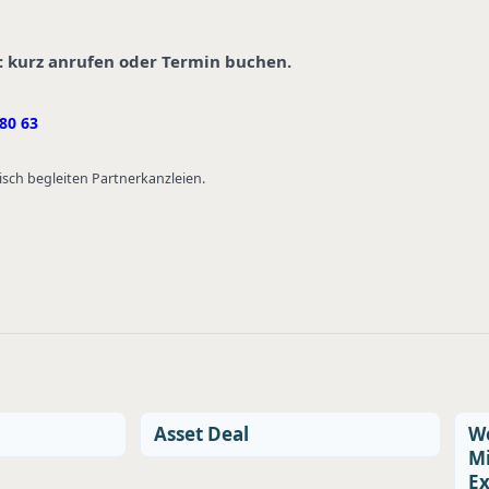
: kurz anrufen oder Termin buchen.
80 63
isch begleiten Partnerkanzleien.
Asset Deal
We
Mi
E