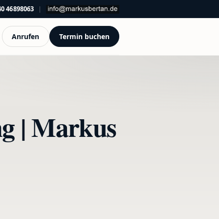
40 46898063
|
Anrufen
Termin buchen
g | Markus