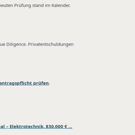
rneuten Prüfung stand im Kalender.
e Diligence. Privatentschuldungen
antragspflicht prüfen
.
eal – Elektrotechnik, 830.000 € …