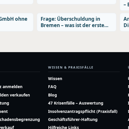
– 
 GmbH ohne
Frage: Überschuldung in
Ar
Bremen – was ist der erste…
Di
WISSEN & PRAXISFÄLLE
Wissen
z anmelden
FAQ
lden verkaufen
Blog
atung
47 Krisenfälle – Auswertung
ment
Insolvenzantragspflicht (Praxisfall)
Schadensbegrenzung
Geschäftsführer-Haftung
erkauf
Hilfreiche Links