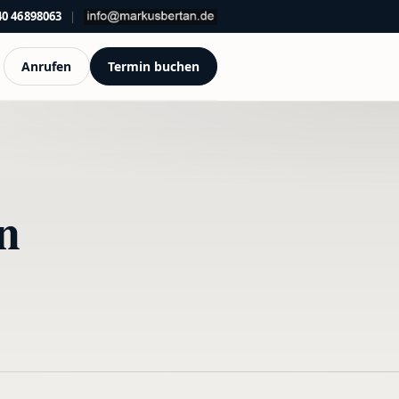
40 46898063
|
Anrufen
Termin buchen
n