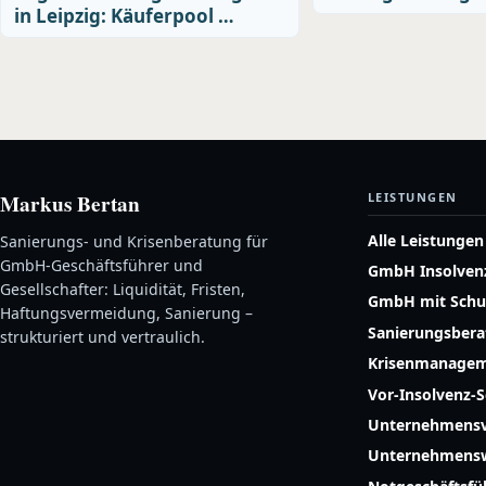
in Leipzig: Käuferpool …
Markus Bertan
LEISTUNGEN
Alle Leistungen
Sanierungs- und Krisenberatung für
GmbH-Geschäftsführer und
GmbH Insolven
Gesellschafter: Liquidität, Fristen,
GmbH mit Schu
Haftungsvermeidung, Sanierung –
Sanierungsber
strukturiert und vertraulich.
Krisenmanage
Vor-Insolvenz-
Unternehmensv
Unternehmensw