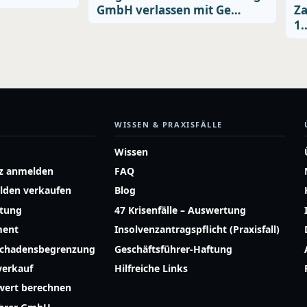
GmbH verlassen mit Ge…
Za
1
WISSEN & PRAXISFÄLLE
Wissen
z anmelden
FAQ
lden verkaufen
Blog
atung
47 Krisenfälle – Auswertung
ment
Insolvenzantragspflicht (Praxisfall)
Schadensbegrenzung
Geschäftsführer-Haftung
erkauf
Hilfreiche Links
ert berechnen