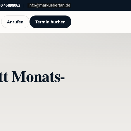
40 46898063
|
Anrufen
Termin buchen
tt Monats-