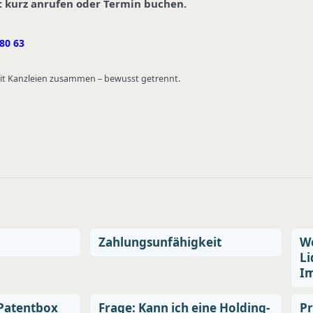
: kurz anrufen oder Termin buchen.
80 63
 mit Kanzleien zusammen – bewusst getrennt.
Zahlungsunfähigkeit
We
Li
Im
 Patentbox
Frage: Kann ich eine Holding-
Pr