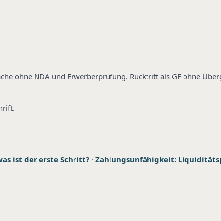
präche ohne NDA und Erwerberprüfung. Rücktritt als GF ohne Übe
rift.
as ist der erste Schritt?
·
Zahlungsunfähigkeit: Liquiditäts