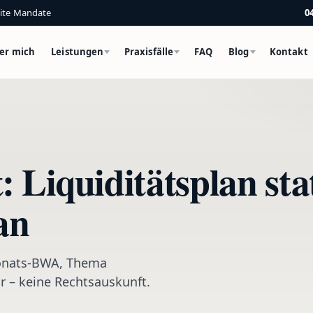
eite Mandate
0
er mich
Leistungen
Praxisfälle
FAQ
Blog
Kontakt
 Liquiditätsplan sta
an
 Monats-BWA, Thema
r – keine Rechtsauskunft.