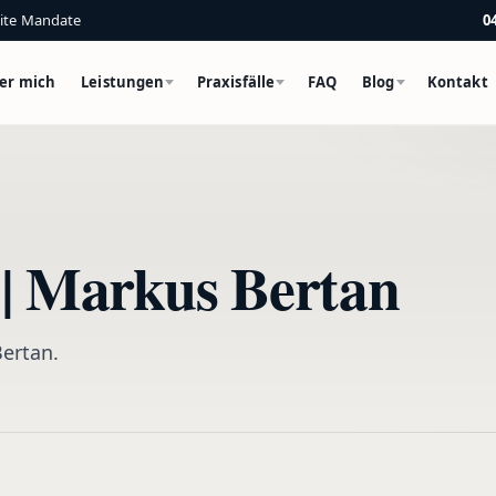
eite Mandate
0
er mich
Leistungen
Praxisfälle
FAQ
Blog
Kontakt
6 | Markus Bertan
Bertan.