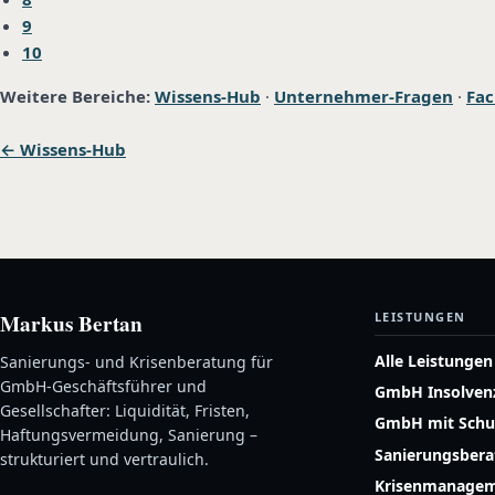
9
10
Weitere Bereiche:
Wissens-Hub
·
Unternehmer-Fragen
·
Fac
← Wissens-Hub
Markus Bertan
LEISTUNGEN
Alle Leistungen
Sanierungs- und Krisenberatung für
GmbH-Geschäftsführer und
GmbH Insolven
Gesellschafter: Liquidität, Fristen,
GmbH mit Schu
Haftungsvermeidung, Sanierung –
Sanierungsber
strukturiert und vertraulich.
Krisenmanage