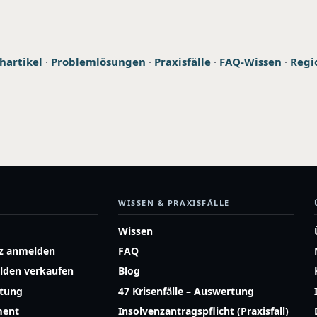
hartikel
·
Problemlösungen
·
Praxisfälle
·
FAQ-Wissen
·
Regi
WISSEN & PRAXISFÄLLE
Wissen
z anmelden
FAQ
lden verkaufen
Blog
atung
47 Krisenfälle – Auswertung
ment
Insolvenzantragspflicht (Praxisfall)