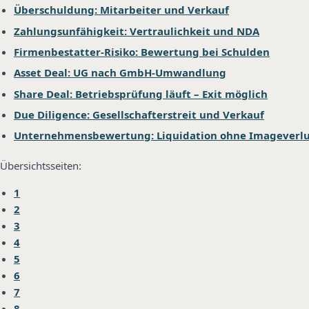
Überschuldung: Mitarbeiter und Verkauf
Zahlungsunfähigkeit: Vertraulichkeit und NDA
Firmenbestatter-Risiko: Bewertung bei Schulden
Asset Deal: UG nach GmbH-Umwandlung
Share Deal: Betriebsprüfung läuft – Exit möglich
Due Diligence: Gesellschafterstreit und Verkauf
Unternehmensbewertung: Liquidation ohne Imageverlu
Übersichtsseiten:
1
2
3
4
5
6
7
8