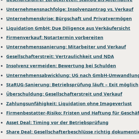
Unternehmensnachfolge: Insolvenzantrag vs. Verkauf
Unternehmenskrise: Bürgschaft und Privatvermögen
Liquidation GmbH: Due Diligence aus Verkäufersicht
Firmenverkauf: Notartermin vorbereiten
Unternehmenssanierung: Mitarbeiter und Verkauf
Gesellschafterstreit: Vertraulichkeit und NDA
Insolvenz vermeiden: Bewertung bei Schulden
Unternehmensabwicklung: UG nach GmbH-Umwandlun
StaRUG-Sanierung: Betriebsprüfung läuft – Exit möglich
Überschuldung: Gesellschafterstreit und Verkauf
Zahlungsunfähigkeit: Liquidation ohne Imageverlust
Firmenbestatter-Risiko: Fristen und Haftung für Geschä
Asset Deal: Timing vor der Betriebsprüfung
Share Deal: Gesellschafterbeschlüsse richtig dokumenti