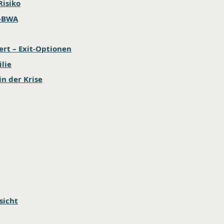
Risiko
s-BWA
ert – Exit-Optionen
lie
in der Krise
sicht