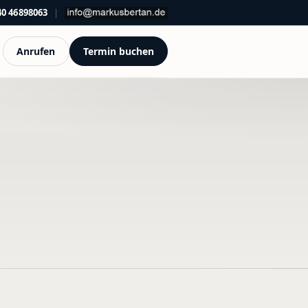
40 46898063
|
Anrufen
Termin buchen