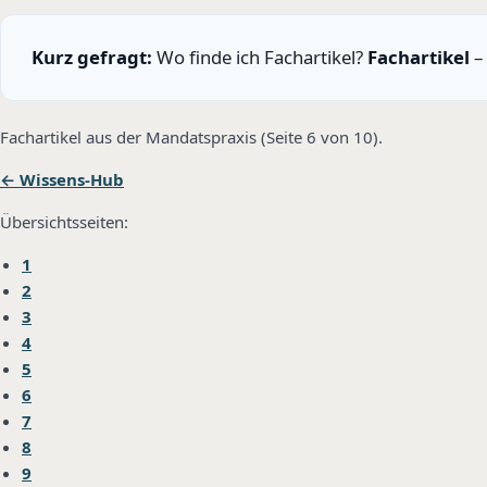
Kurz gefragt:
Wo finde ich Fachartikel?
Fachartikel
–
Fachartikel aus der Mandatspraxis (Seite 6 von 10).
← Wissens-Hub
Übersichtsseiten:
1
2
3
4
5
6
7
8
9