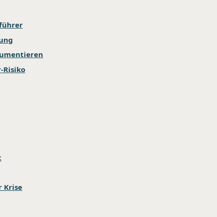
führer
fung
okumentieren
-Risiko
t
 Krise